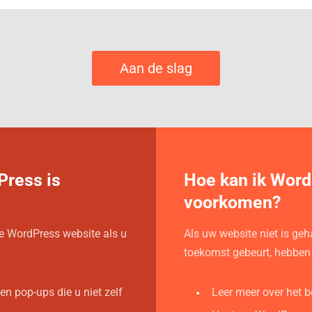
Aan de slag
Press is
Hoe kan ik Word
voorkomen?
e WordPress website als u
Als uw website niet is geh
toekomst gebeurt, hebben w
n pop-ups die u niet zelf
Leer meer over het 