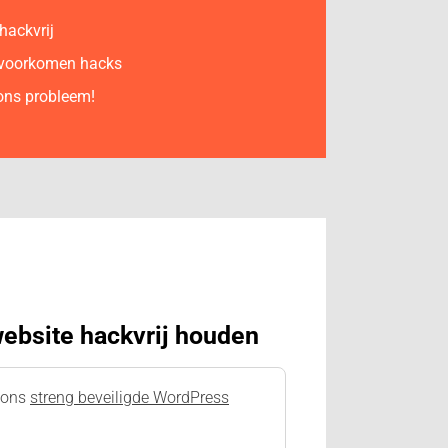
hackvrij
n voorkomen hacks
 ons probleem!
ebsite hackvrij houden
p ons
streng beveiligde WordPress