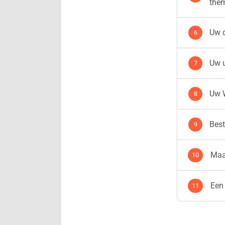
the
Uw 
Uw 
Uw W
Best
Maa
Een 