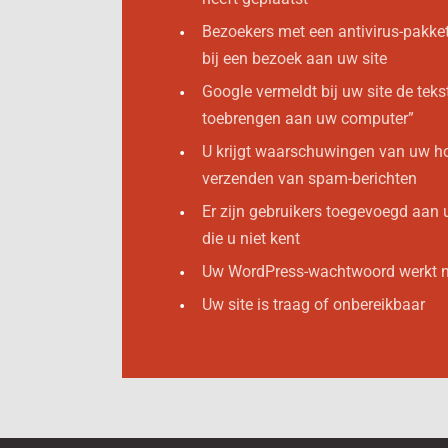
Bezoekers met een antivirus-pakke
bij een bezoek aan uw site
Google vermeldt bij uw site de teks
toebrengen aan uw computer”
U krijgt waarschuwingen van uw ho
verzenden van spam-berichten
Er zijn gebruikers toegevoegd aa
die u niet kent
Uw WordPress-wachtwoord werkt n
Uw site is traag of onbereikbaar