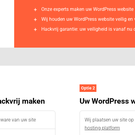
Onze experts maken uw WordPress website 
Wij houden uw WordPress website veilig e
Hackvrij garantie: uw veiligheid is vanaf nu
Optie 2
ckvrij maken
Uw WordPress w
lware van uw site
Wij plaatsen uw site o
hosting platform