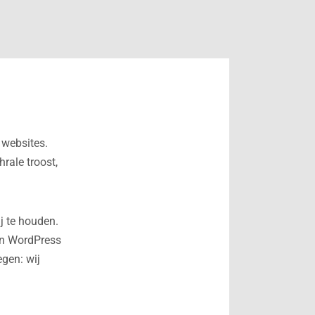
 websites.
rale troost,
.
j te houden.
van WordPress
gen: wij