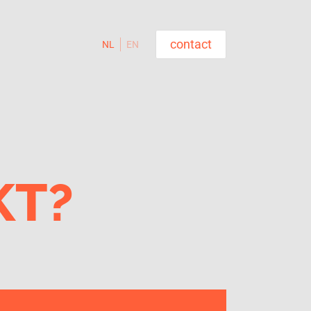
contact
NL
EN
KT?