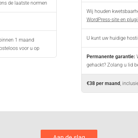
gens de laatste normen
Wij houden kwetsbaarh
WordPress-site en plugi
U kunt uw huidige host
binnen 1 maand
osteloos voor u op
Permanente garantie:
W
gehackt? Zolang u lid be
€38 per maand
, inclus
Aan de slag