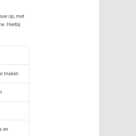
euw op, met
e. Hierbij
aar maken
n
s en