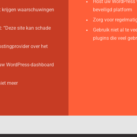
Host uw WordPress 
t krijgen waarschuwingen
beveiligd platform
Zorg voor regelmati
t: “Deze site kan schade
Gebruik niet al te v
plugins die veel geb
stingprovider over het
n uw WordPress-dashboard
iet meer