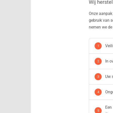
Wij herste
Onze aanpak i
gebruik van s
nemen we de 
Veil
In o
Uw s
Onge
Een 