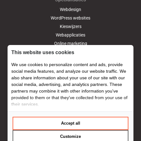
Webdesign
WordPress websites
Kieswijzers
Webapplicaties
Online marketing
Gebruikersonderzoek
This website uses cookies
We use cookies to personalize content and ads, provide
Lees meer
social media features, and analyze our website traffic. We
AVG-GDPR
also share information about your use of our site with our
social media, advertising, and analytics partners. These
Webflow
partners may combine it with other information you've
Wordpress hosting
provided to them or that they've collected from your use of
Wordpress beveiliging
their services.
Wordpress support
Privacyverklaring
Accept all
Cookiestatement
Customize
https://www.facebook.com/slikbv
https://www.linkedin.com/company/
https://x.com/sliknl/
https://twitter.com/slik